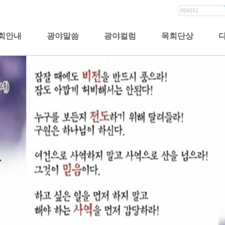
회안내
광야말씀
광야컬럼
목회단상